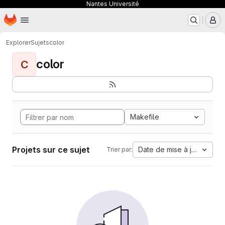
Nantes Université
Page d'accueil
Passer au contenu principal
M
Explorer
Sujets
color
color
C
Makefile
Projets sur ce sujet
Date de mise à jour
Trier par: