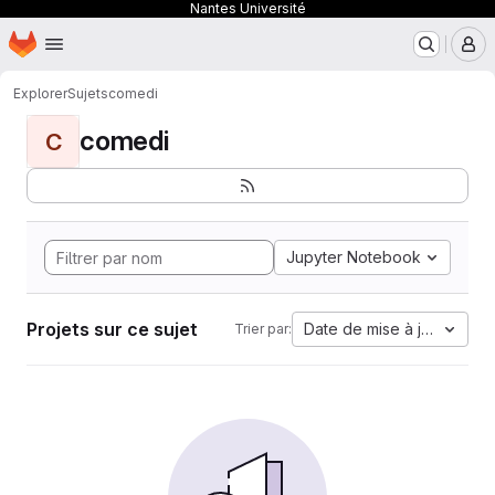
Nantes Université
Page d'accueil
Passer au contenu principal
M
Explorer
Sujets
comedi
comedi
C
Jupyter Notebook
Projets sur ce sujet
Date de mise à jour
Trier par: