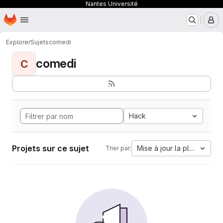
Nantes Université
Page d'accueil
Passer au contenu principal
M
Explorer
Sujets
comedi
comedi
C
Hack
Projets sur ce sujet
Mise à jour la plus ancien
Trier par: