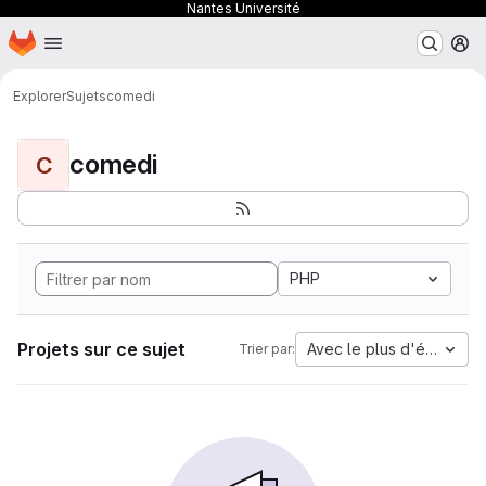
Nantes Université
Page d'accueil
Passer au contenu principal
M
Explorer
Sujets
comedi
comedi
C
PHP
Projets sur ce sujet
Avec le plus d'étoiles
Trier par: