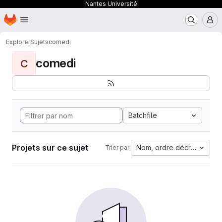
Nantes Université
Page d'accueil
Passer au contenu principal
M
Explorer
Sujets
comedi
comedi
C
Batchfile
Projets sur ce sujet
Nom, ordre décroissant
Trier par: