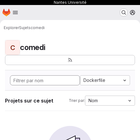
Nantes Université
Page d'accueil
Passer au contenu principal
M
Explorer
Sujets
comedi
comedi
C
Dockerfile
Projets sur ce sujet
Nom
Trier par: