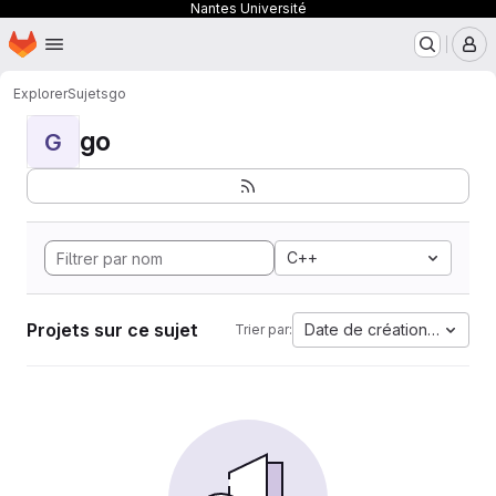
Nantes Université
Page d'accueil
Passer au contenu principal
M
Explorer
Sujets
go
go
G
C++
Projets sur ce sujet
Date de création la plus 
Trier par: