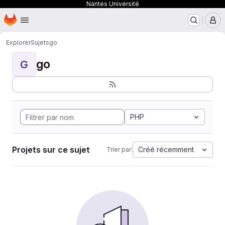
Nantes Université
Page d'accueil
Passer au contenu principal
M
Explorer
Sujets
go
go
G
PHP
Projets sur ce sujet
Créé récemment
Trier par: