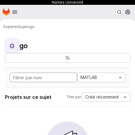
Nantes Université
Page d'accueil
Passer au contenu principal
M
Explorer
Sujets
go
go
G
MATLAB
Projets sur ce sujet
Créé récemment
Trier par: