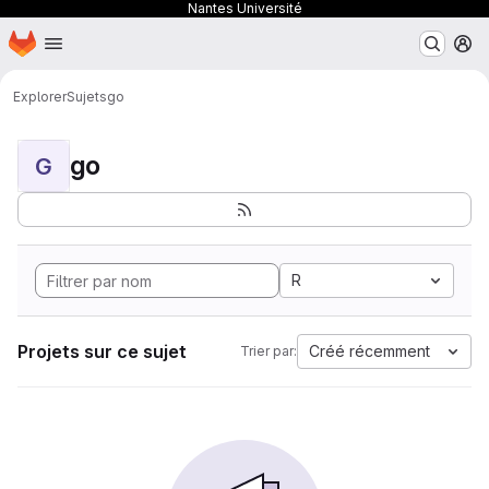
Nantes Université
Page d'accueil
Passer au contenu principal
M
Explorer
Sujets
go
go
G
R
Projets sur ce sujet
Créé récemment
Trier par: