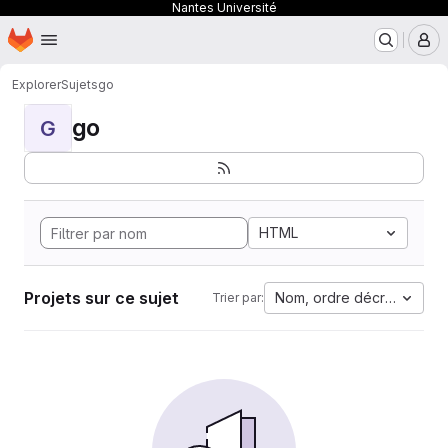
Nantes Université
Page d'accueil
Passer au contenu principal
M
Explorer
Sujets
go
go
G
HTML
Projets sur ce sujet
Nom, ordre décroissant
Trier par: