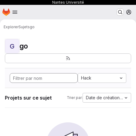
Nantes Université
Page d'accueil
Passer au contenu principal
M
Explorer
Sujets
go
go
G
Hack
Projets sur ce sujet
Date de création la plus
Trier par: