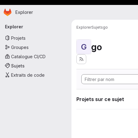
Page d'accueil
Passer au contenu principal
Explorer
Navigation principale
Explorer
Explorer
Sujets
go
Projets
go
G
Groupes
Catalogue CI/CD
Sujets
Extraits de code
Projets sur ce sujet