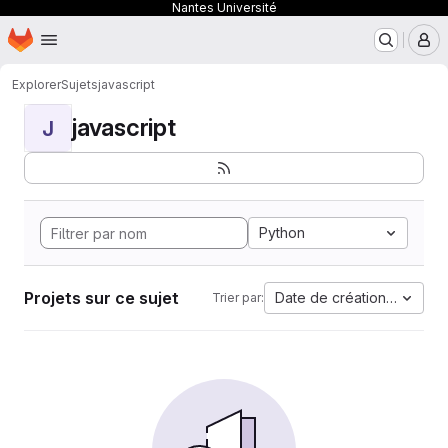
Nantes Université
Page d'accueil
Passer au contenu principal
M
Explorer
Sujets
javascript
javascript
J
Python
Projets sur ce sujet
Date de création la plus 
Trier par: