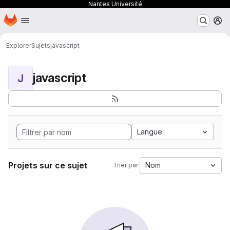
Nantes Université
Page d'accueil
Passer au contenu principal
M
Explorer
Sujets
javascript
javascript
J
Langue
Projets sur ce sujet
Nom
Trier par: