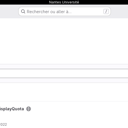
Nantes Université
Rechercher ou aller à…
/
a
isplayQuota
 2022