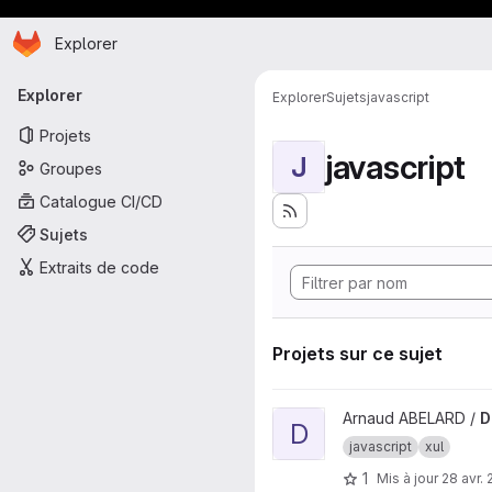
Page d'accueil
Passer au contenu principal
Explorer
Navigation principale
Explorer
Explorer
Sujets
javascript
Projets
javascript
J
Groupes
Catalogue CI/CD
Sujets
Extraits de code
Projets sur ce sujet
Afficher le projet DisplayQuot
Arnaud ABELARD /
D
D
javascript
xul
1
Mis à jour
28 avr.