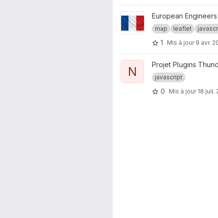
Afficher le projet Cartograp
European Engineers
map
leaflet
javascr
1
Mis à jour
9 avr. 
Afficher le projet New messag
Projet Plugins Thun
N
javascript
0
Mis à jour
18 juil.