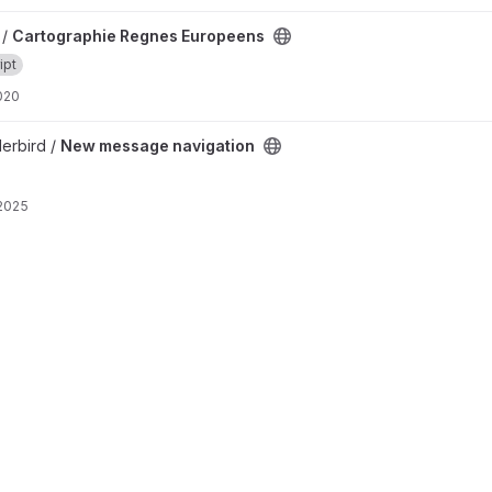
hie Regnes Europeens
 /
Cartographie Regnes Europeens
ipt
2020
e navigation
derbird /
New message navigation
 2025