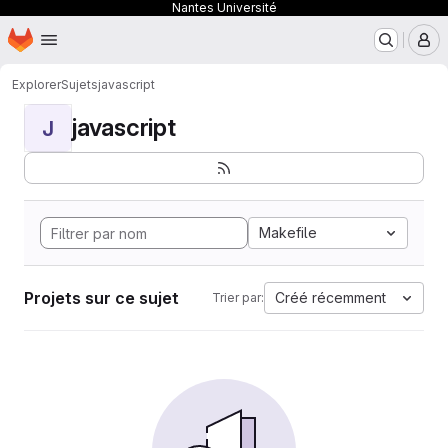
Nantes Université
Page d'accueil
Passer au contenu principal
M
Explorer
Sujets
javascript
javascript
J
Makefile
Projets sur ce sujet
Créé récemment
Trier par: