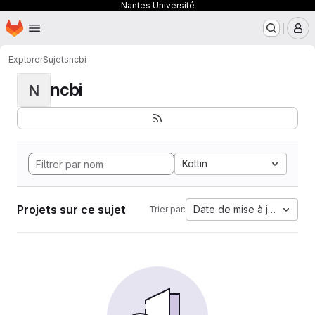
Nantes Université
Page d'accueil
Passer au contenu principal
M
Explorer
Sujets
ncbi
ncbi
N
Kotlin
Projets sur ce sujet
Date de mise à jour
Trier par: