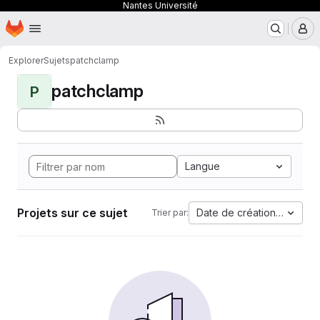
Nantes Université
Page d'accueil
Passer au contenu principal
M
Explorer
Sujets
patchclamp
patchclamp
P
Langue
Projets sur ce sujet
Date de création la plus 
Trier par: