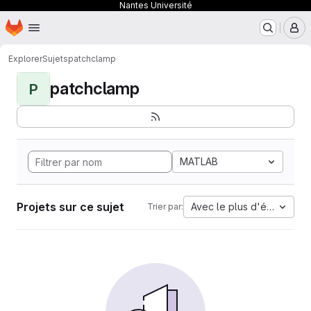
Nantes Université
Page d'accueil
Passer au contenu principal
M
Explorer
Sujets
patchclamp
patchclamp
P
MATLAB
Projets sur ce sujet
Avec le plus d'étoiles
Trier par: