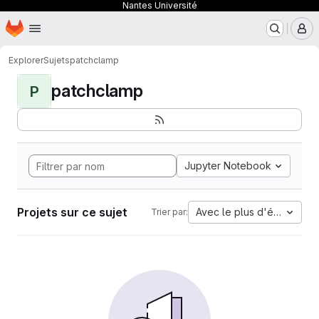
Nantes Université
Page d'accueil
Passer au contenu principal
M
Explorer
Sujets
patchclamp
patchclamp
P
Jupyter Notebook
Projets sur ce sujet
Avec le plus d'étoiles
Trier par: