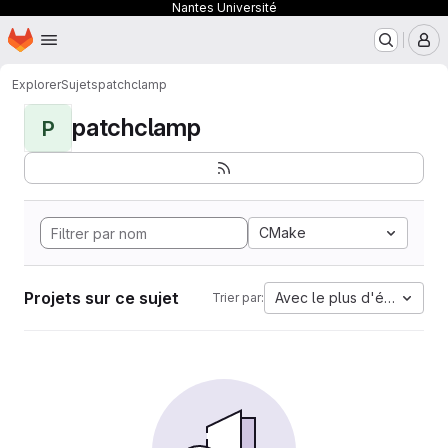
Nantes Université
Page d'accueil
Passer au contenu principal
M
Explorer
Sujets
patchclamp
patchclamp
P
CMake
Projets sur ce sujet
Avec le plus d'étoiles
Trier par: