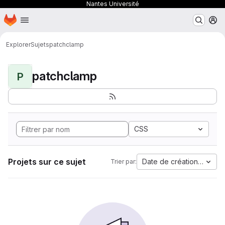
Nantes Université
Page d'accueil
Passer au contenu principal
M
Explorer
Sujets
patchclamp
patchclamp
P
CSS
Projets sur ce sujet
Date de création la plus
Trier par: