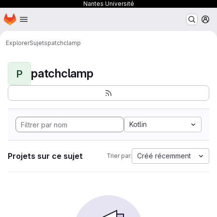
Nantes Université
Page d'accueil
Passer au contenu principal
M
Explorer
Sujets
patchclamp
patchclamp
P
Kotlin
Projets sur ce sujet
Créé récemment
Trier par: