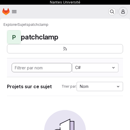
Nantes Université
Page d'accueil
Passer au contenu principal
M
Explorer
Sujets
patchclamp
patchclamp
P
C#
Projets sur ce sujet
Nom
Trier par: