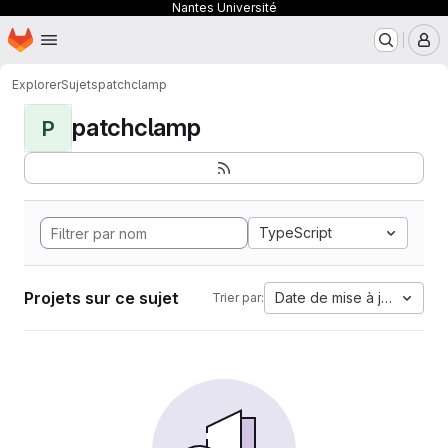
Nantes Université
Page d'accueil
Passer au contenu principal
M
Explorer
Sujets
patchclamp
patchclamp
P
TypeScript
Projets sur ce sujet
Date de mise à jour
Trier par: