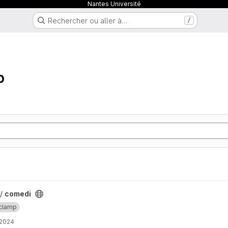
Nantes Université
Rechercher ou aller à…
/
p
 /
comedi
clamp
 2024