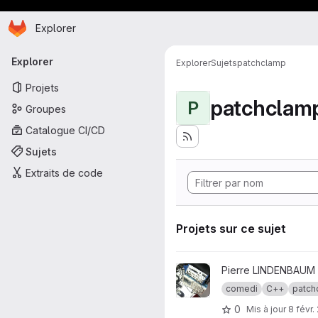
Page d'accueil
Passer au contenu principal
Explorer
Navigation principale
Explorer
Explorer
Sujets
patchclamp
Projets
patchclam
P
Groupes
Catalogue CI/CD
Sujets
Extraits de code
Projets sur ce sujet
Afficher le projet comedi
Pierre LINDENBAUM
comedi
C++
patch
0
Mis à jour
8 févr.