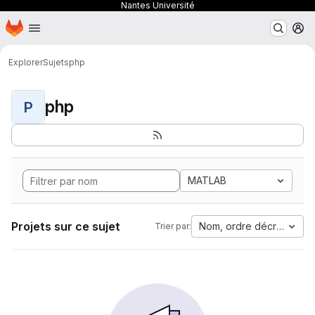
Nantes Université
Page d'accueil
Passer au contenu principal
M
Explorer
Sujets
php
php
P
MATLAB
Projets sur ce sujet
Nom, ordre décroissant
Trier par: