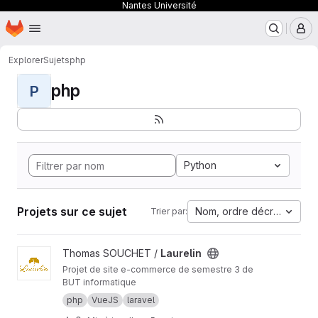
Nantes Université
Page d'accueil
Passer au contenu principal
M
Explorer
Sujets
php
php
P
Python
Projets sur ce sujet
Nom, ordre décroissant
Trier par:
Afficher le projet Laurelin
Thomas SOUCHET /
Laurelin
Projet de site e-commerce de semestre 3 de
BUT informatique
php
VueJS
laravel