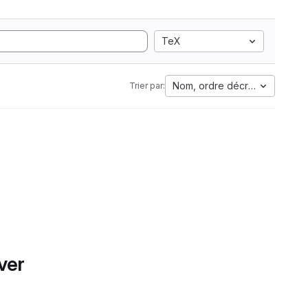
TeX
Nom, ordre décroissant
Trier par:
ver