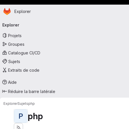
Page d'accueil
Passer au contenu principal
Explorer
Navigation principale
Explorer
Projets
Groupes
Catalogue CI/CD
Sujets
Extraits de code
Aide
Réduire la barre latérale
Explorer
Sujets
php
php
P