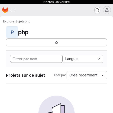
Nantes Université
Page d'accueil
Passer au contenu principal
M
Explorer
Sujets
php
php
P
Langue
Projets sur ce sujet
Créé récemment
Trier par: