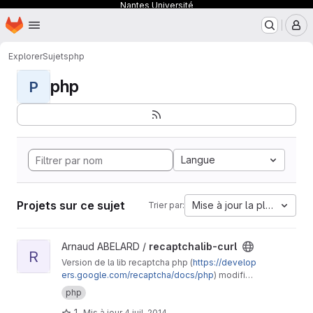
Nantes Université
Page d'accueil
Passer au contenu principal
M
Explorer
Sujets
php
php
P
Langue
Projets sur ce sujet
Mise à jour la plus ancien
Trier par:
Afficher le projet recaptchalib-curl
Arnaud ABELARD /
recaptchalib-curl
R
Version de la lib recaptcha php (
https://develop
ers.google.com/recaptcha/docs/php
) modifiée
pour utiliser curl et supporter le proxy
php
1
Mis à jour
4 juil. 2014