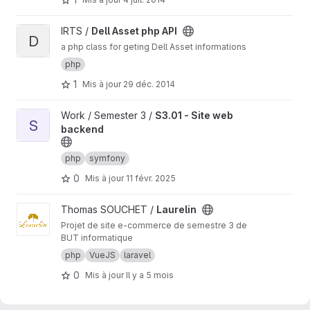
Afficher le projet Dell Asset php API
IRTS /
Dell Asset php API
D
a php class for geting Dell Asset informations
php
1
Mis à jour
29 déc. 2014
Afficher le projet S3.01 - Site web backend
Work / Semester 3 /
S3.01 - Site web
S
backend
php
symfony
0
Mis à jour
11 févr. 2025
Afficher le projet Laurelin
Thomas SOUCHET /
Laurelin
Projet de site e-commerce de semestre 3 de
BUT informatique
php
VueJS
laravel
0
Mis à jour
Il y a 5 mois