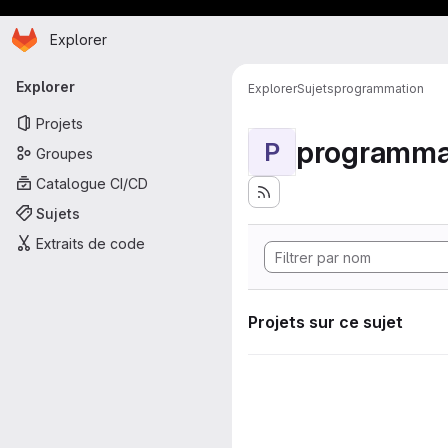
Page d'accueil
Passer au contenu principal
Explorer
Navigation principale
Explorer
Explorer
Sujets
programmation
Projets
programma
P
Groupes
Catalogue CI/CD
Sujets
Extraits de code
Projets sur ce sujet