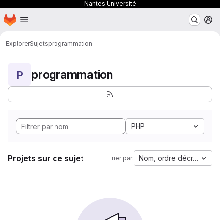
Nantes Université
Page d'accueil
Passer au contenu principal
M
Explorer
Sujets
programmation
programmation
P
PHP
Projets sur ce sujet
Nom, ordre décroissant
Trier par: