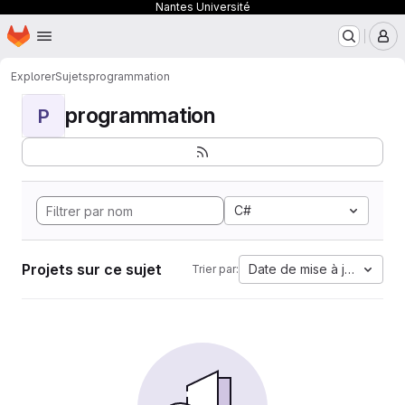
Nantes Université
Page d'accueil
Passer au contenu principal
M
Explorer
Sujets
programmation
programmation
P
C#
Projets sur ce sujet
Date de mise à jour
Trier par: