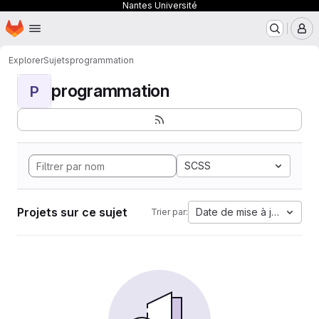
Nantes Université
Page d'accueil
Passer au contenu principal
M
Explorer
Sujets
programmation
programmation
P
SCSS
Projets sur ce sujet
Date de mise à jour
Trier par: