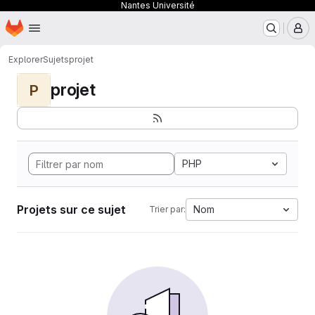
Nantes Université
Page d'accueil
Passer au contenu principal
M
Explorer
Sujets
projet
projet
P
PHP
Projets sur ce sujet
Nom
Trier par: