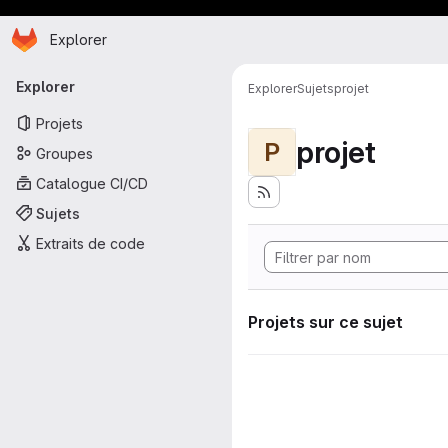
Page d'accueil
Passer au contenu principal
Explorer
Navigation principale
Explorer
Explorer
Sujets
projet
Projets
projet
P
Groupes
Catalogue CI/CD
Sujets
Extraits de code
Projets sur ce sujet