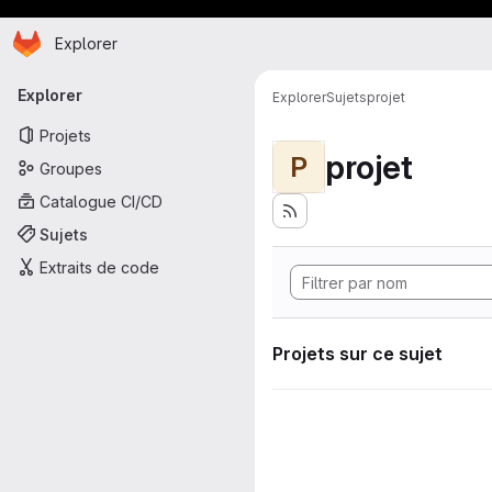
Page d'accueil
Passer au contenu principal
Explorer
Navigation principale
Explorer
Explorer
Sujets
projet
Projets
projet
P
Groupes
Catalogue CI/CD
Sujets
Extraits de code
Projets sur ce sujet