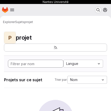
Nantes Université
Page d'accueil
Passer au contenu principal
M
Explorer
Sujets
projet
projet
P
Langue
Projets sur ce sujet
Nom
Trier par: