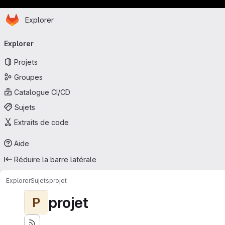
Page d'accueil
Passer au contenu principal
Explorer
Navigation principale
Explorer
Projets
Groupes
Catalogue CI/CD
Sujets
Extraits de code
Aide
Réduire la barre latérale
Explorer
Sujets
projet
projet
P