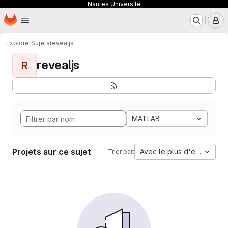
Nantes Université
Page d'accueil
Passer au contenu principal
M
Explorer
Sujets
revealjs
revealjs
R
MATLAB
Projets sur ce sujet
Avec le plus d'étoiles
Trier par: