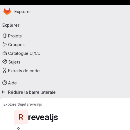
Page d'accueil
Passer au contenu principal
Explorer
Navigation principale
Explorer
Projets
Groupes
Catalogue CI/CD
Sujets
Extraits de code
Aide
Réduire la barre latérale
Explorer
Sujets
revealjs
revealjs
R