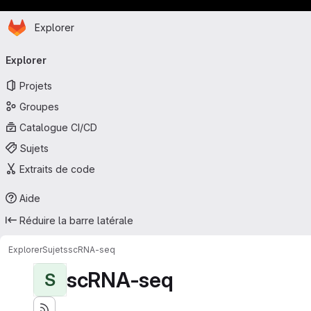
Page d'accueil
Passer au contenu principal
Explorer
Navigation principale
Explorer
Projets
Groupes
Catalogue CI/CD
Sujets
Extraits de code
Aide
Réduire la barre latérale
Explorer
Sujets
scRNA-seq
scRNA-seq
S