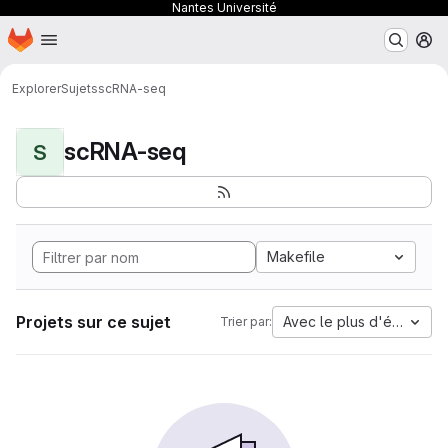
Nantes Université
Page d'accueil
Passer au contenu principal
M
Explorer
Sujets
scRNA-seq
scRNA-seq
S
Makefile
Projets sur ce sujet
Avec le plus d'étoiles
Trier par: