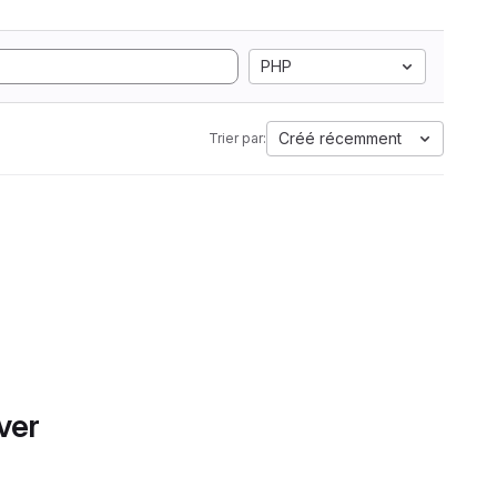
PHP
Créé récemment
Trier par:
ver