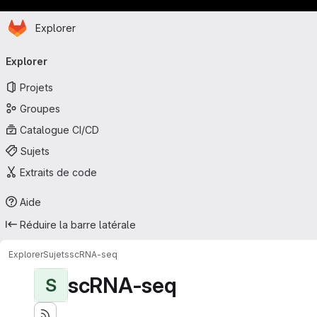
Page d'accueil
Passer au contenu principal
Explorer
Navigation principale
Explorer
Projets
Groupes
Catalogue CI/CD
Sujets
Extraits de code
Aide
Réduire la barre latérale
Explorer
Sujets
scRNA-seq
scRNA-seq
S