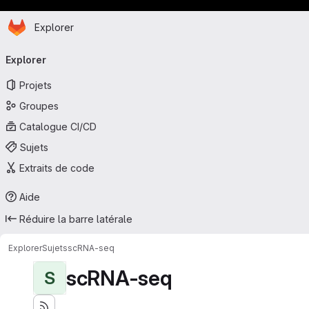
Page d'accueil
Passer au contenu principal
Explorer
Navigation principale
Explorer
Projets
Groupes
Catalogue CI/CD
Sujets
Extraits de code
Aide
Réduire la barre latérale
Explorer
Sujets
scRNA-seq
scRNA-seq
S