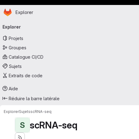
Page d'accueil
Passer au contenu principal
Explorer
Navigation principale
Explorer
Projets
Groupes
Catalogue CI/CD
Sujets
Extraits de code
Aide
Réduire la barre latérale
Explorer
Sujets
scRNA-seq
scRNA-seq
S