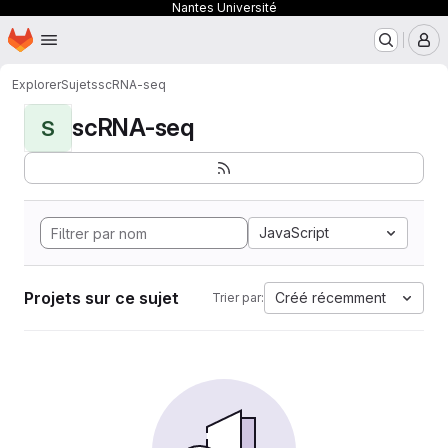
Nantes Université
Page d'accueil
Passer au contenu principal
M
Explorer
Sujets
scRNA-seq
scRNA-seq
S
JavaScript
Projets sur ce sujet
Créé récemment
Trier par: