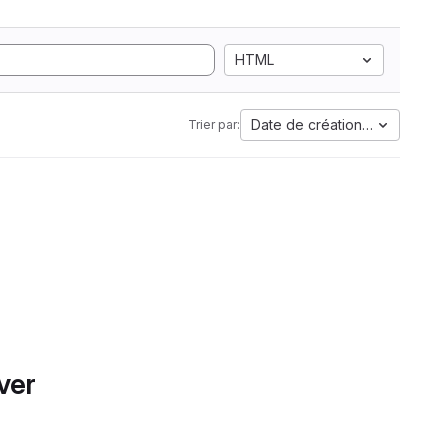
HTML
Date de création la plus anci
Trier par:
ver